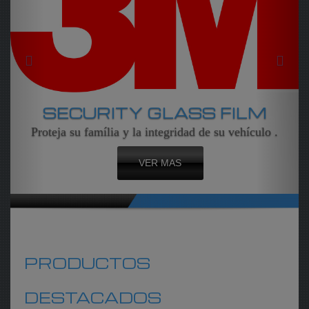
URITY GLASS FILM
u família y la integridad de su vehículo .
VER MAS
PRODUCTOS
ACELERACIÓN
DESTACADOS