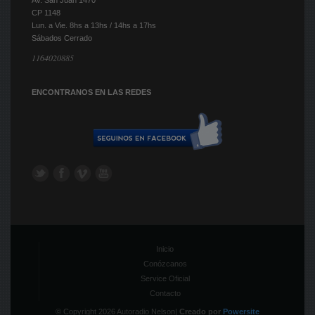
CP 1148
Lun. a Vie. 8hs a 13hs / 14hs a 17hs
Sábados Cerrado
1164020885
ENCONTRANOS EN LAS REDES
Inicio
Conózcanos
Service Oficial
Contacto
© Copyright 2026 Autoradio Nelson
|
Creado por
Powersite